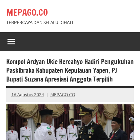
Skip
MEPAGO.CO
to
content
TERPERCAYA DAN SELALU DIHATI
Kompol Ardyan Ukie Hercahyo Hadiri Pengukuhan
Paskibraka Kabupaten Kepulauan Yapen, PJ
Bupati Suzana Apresiasi Anggota Terpilih
16 Agustus 2024
MEPAGO CO
No
comments