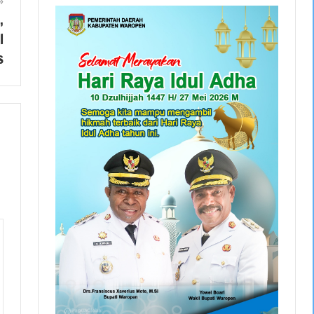
,
l
s