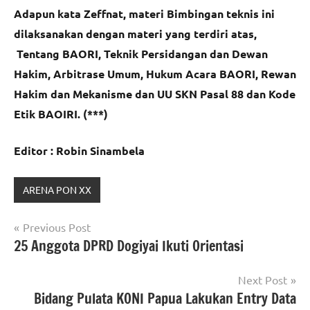
Adapun kata Zeffnat, materi Bimbingan teknis ini
dilaksanakan dengan materi yang terdiri atas,
Tentang BAORI, Teknik Persidangan dan Dewan
Hakim, Arbitrase Umum, Hukum Acara BAORI, Rewan
Hakim dan Mekanisme dan UU SKN Pasal 88 dan Kode
Etik BAOIRI. (***)
Editor : Robin Sinambela
ARENA PON XX
Navigasi
Previous Post
25 Anggota DPRD Dogiyai Ikuti Orientasi
pos
Next Post
Bidang Pulata KONI Papua Lakukan Entry Data