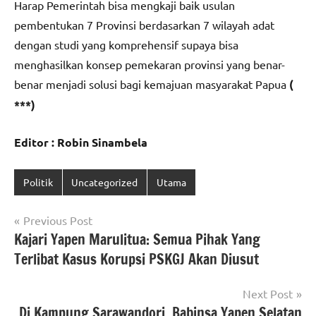
Harap Pemerintah bisa mengkaji baik usulan
pembentukan 7 Provinsi berdasarkan 7 wilayah adat
dengan studi yang komprehensif supaya bisa
menghasilkan konsep pemekaran provinsi yang benar-
benar menjadi solusi bagi kemajuan masyarakat Papua
(
***)
Editor : Robin Sinambela
Politik
Uncategorized
Utama
Navigasi
Previous Post
Kajari Yapen Marulitua: Semua Pihak Yang
pos
Terlibat Kasus Korupsi PSKGJ Akan Diusut
Next Post
Di Kampung Sarawandori, Babinsa Yapen Selatan