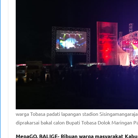
warga Tobasa padati lapangan stadion Sisingamangaraja
diprakarsai bakal calon Bupati Tobasa Dolok Maringan Pa
MepaGO, BALIGE- Ribuan warga masyarakat Kabup