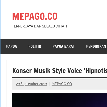
Skip
to
MEPAGO.CO
content
TERPERCAYA DAN SELALU DIHATI
PAPUA
POLITIK
PAPUA BARAT
PENDIDIKAN
Konser Musik Style Voice ‘Hipnoti
29 September 2019
MEPAGO CO
No
comments