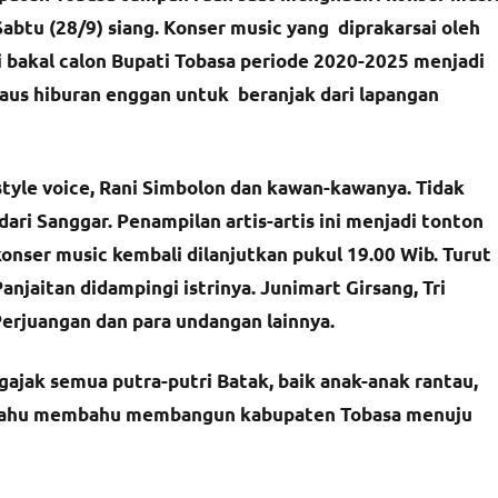
Sabtu (28/9) siang. Konser music yang diprakarsai oleh
 bakal calon Bupati Tobasa periode 2020-2025 menjadi
aus hiburan enggan untuk beranjak dari lapangan
i style voice, Rani Simbolon dan kawan-kawanya. Tidak
ari Sanggar. Penampilan artis-artis ini menjadi tonton
konser music kembali dilanjutkan pukul 19.00 Wib. Turut
njaitan didampingi istrinya. Junimart Girsang, Tri
Perjuangan dan para undangan lainnya.
jak semua putra-putri Batak, baik anak-anak rantau,
uk bahu membahu membangun kabupaten Tobasa menuju