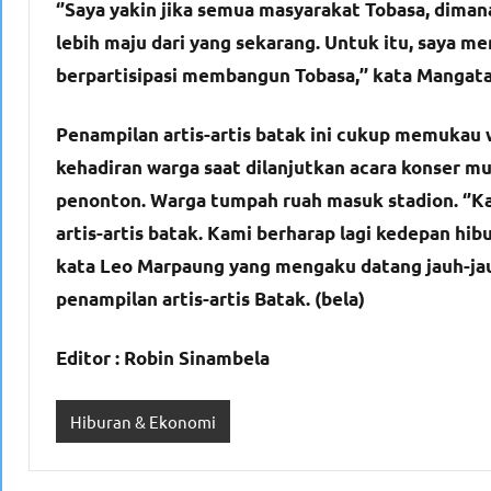
‘’Saya yakin jika semua masyarakat Tobasa, dima
lebih maju dari yang sekarang. Untuk itu, saya 
berpartisipasi membangun Tobasa,’’ kata Mangata
Penampilan artis-artis batak ini cukup memukau wa
kehadiran warga saat dilanjutkan acara konser mu
penonton. Warga tumpah ruah masuk stadion. ‘’Ka
artis-artis batak. Kami berharap lagi kedepan hibu
kata Leo Marpaung yang mengaku datang jauh-jau
penampilan artis-artis Batak. (bela)
Editor : Robin Sinambela
Hiburan & Ekonomi