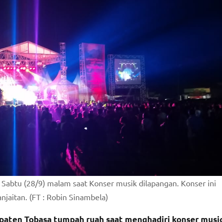
 Sabtu (28/9) malam saat Konser musik dilapangan. Konser ini
njaitan. (FT : Robin Sinambela)
aten Tobasa tumpah ruah saat menghadiri konser musi