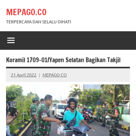
Skip
MEPAGO.CO
to
content
TERPERCAYA DAN SELALU DIHATI
Koramil 1709-01/Yapen Selatan Bagikan Takjil
21 April 2022
MEPAGO CO
No
comments