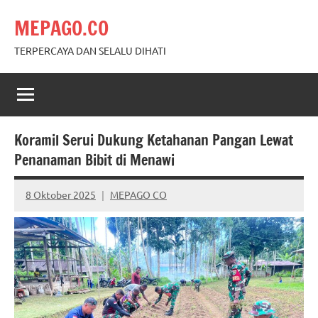
Skip
MEPAGO.CO
to
content
TERPERCAYA DAN SELALU DIHATI
Koramil Serui Dukung Ketahanan Pangan Lewat
Penanaman Bibit di Menawi
8 Oktober 2025
MEPAGO CO
No
comments