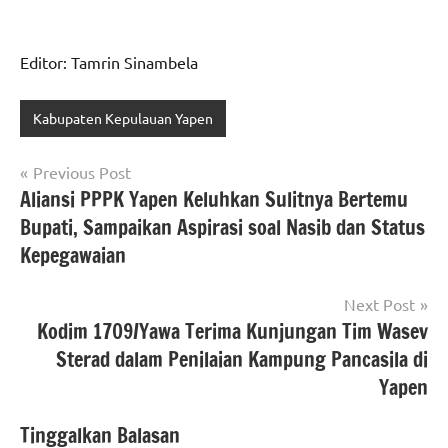
Editor: Tamrin Sinambela
Kabupaten Kepulauan Yapen
Navigasi
Previous Post
Aliansi PPPK Yapen Keluhkan Sulitnya Bertemu
pos
Bupati, Sampaikan Aspirasi soal Nasib dan Status
Kepegawaian
Next Post
Kodim 1709/Yawa Terima Kunjungan Tim Wasev
Sterad dalam Penilaian Kampung Pancasila di
Yapen
Tinggalkan Balasan