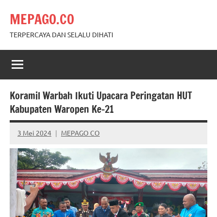
Skip
MEPAGO.CO
to
content
TERPERCAYA DAN SELALU DIHATI
Koramil Warbah Ikuti Upacara Peringatan HUT
Kabupaten Waropen Ke-21
3 Mei 2024
MEPAGO CO
No
comments