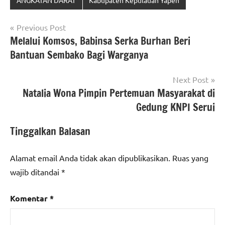
ANGKATAN DARAT
Kabupaten Kepulauan Yapen
Navigasi
Previous Post
Melalui Komsos, Babinsa Serka Burhan Beri
pos
Bantuan Sembako Bagi Warganya
Next Post
Natalia Wona Pimpin Pertemuan Masyarakat di
Gedung KNPI Serui
Tinggalkan Balasan
Alamat email Anda tidak akan dipublikasikan.
Ruas yang
wajib ditandai
*
Komentar
*