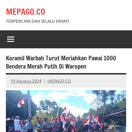
Skip
MEPAGO.CO
to
content
TERPERCAYA DAN SELALU DIHATI
Koramil Warbah Turut Meriahkan Pawai 1000
Bendera Merah Putih Di Waropen
19 Agustus 2024
MEPAGO CO
No
comments