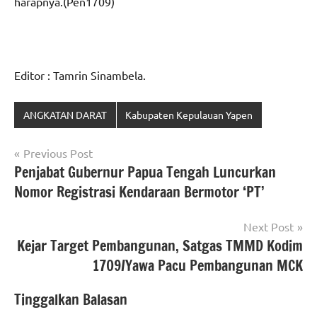
harapnya.(Pen1709)
Editor : Tamrin Sinambela.
ANGKATAN DARAT
Kabupaten Kepulauan Yapen
Navigasi
Previous Post
Penjabat Gubernur Papua Tengah Luncurkan
pos
Nomor Registrasi Kendaraan Bermotor ‘PT’
Next Post
Kejar Target Pembangunan, Satgas TMMD Kodim
1709/Yawa Pacu Pembangunan MCK
Tinggalkan Balasan