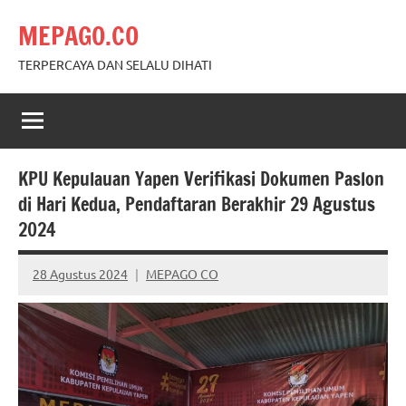
Skip
MEPAGO.CO
to
content
TERPERCAYA DAN SELALU DIHATI
KPU Kepulauan Yapen Verifikasi Dokumen Paslon
di Hari Kedua, Pendaftaran Berakhir 29 Agustus
2024
28 Agustus 2024
MEPAGO CO
No
comments