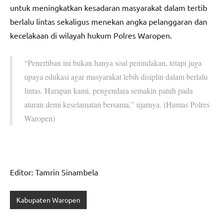
untuk meningkatkan kesadaran masyarakat dalam tertib
berlalu lintas sekaligus menekan angka pelanggaran dan
kecelakaan di wilayah hukum Polres Waropen.
“Penertiban ini bukan hanya soal penindakan, tetapi juga
upaya edukasi agar masyarakat lebih disiplin dalam berlalu
lintas. Harapan kami, pengendara semakin patuh pada
aturan demi keselamatan bersama,” ujarnya. (Humas Polres
Waropen)
Editor: Tamrin Sinambela
Kabupaten Waropen