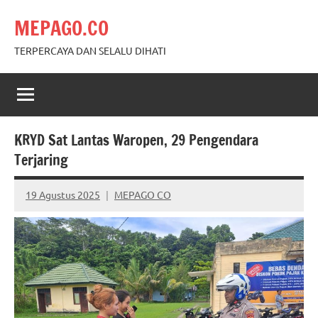
Skip
MEPAGO.CO
to
content
TERPERCAYA DAN SELALU DIHATI
KRYD Sat Lantas Waropen, 29 Pengendara
Terjaring
19 Agustus 2025
MEPAGO CO
No
comments