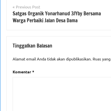
Navigasi
Previous Post
Satgas Organik Yonarhanud 3/Yby Bersama
pos
Warga Perbaiki Jalan Desa Dama
Tinggalkan Balasan
Alamat email Anda tidak akan dipublikasikan.
Ruas yang
Komentar
*