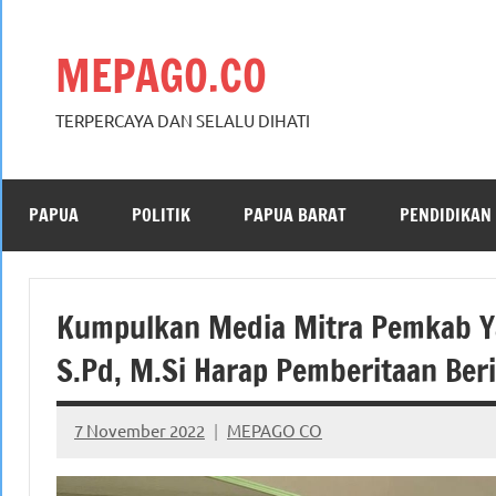
Skip
to
MEPAGO.CO
content
TERPERCAYA DAN SELALU DIHATI
PAPUA
POLITIK
PAPUA BARAT
PENDIDIKAN
Kumpulkan Media Mitra Pemkab Ya
S.Pd, M.Si Harap Pemberitaan Be
7 November 2022
MEPAGO CO
No
comments