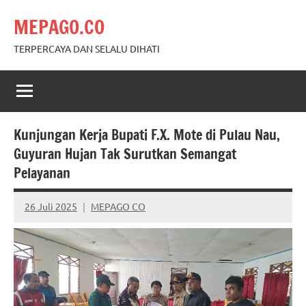
Skip
MEPAGO.CO
to
content
TERPERCAYA DAN SELALU DIHATI
Kunjungan Kerja Bupati F.X. Mote di Pulau Nau,
Guyuran Hujan Tak Surutkan Semangat
Pelayanan
26 Juli 2025
MEPAGO CO
No
comments