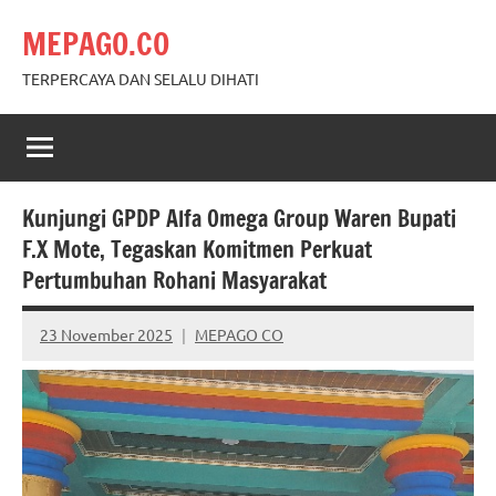
Skip
MEPAGO.CO
to
content
TERPERCAYA DAN SELALU DIHATI
Kunjungi GPDP Alfa Omega Group Waren Bupati
F.X Mote, Tegaskan Komitmen Perkuat
Pertumbuhan Rohani Masyarakat
23 November 2025
MEPAGO CO
No
comments