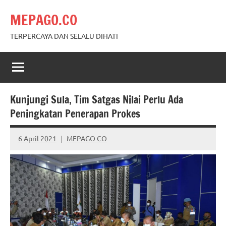
Skip
MEPAGO.CO
to
content
TERPERCAYA DAN SELALU DIHATI
Kunjungi Sula, Tim Satgas Nilai Perlu Ada
Peningkatan Penerapan Prokes
6 April 2021
MEPAGO CO
No
comments