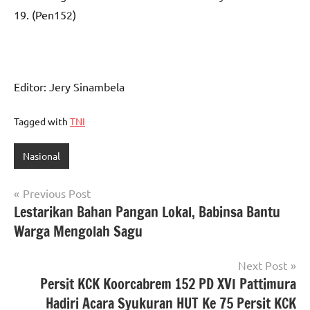
19. (Pen152)
Editor: Jery Sinambela
Tagged with
TNI
Nasional
Navigasi
Previous Post
Lestarikan Bahan Pangan Lokal, Babinsa Bantu
pos
Warga Mengolah Sagu
Next Post
Persit KCK Koorcabrem 152 PD XVI Pattimura
Hadiri Acara Syukuran HUT Ke 75 Persit KCK