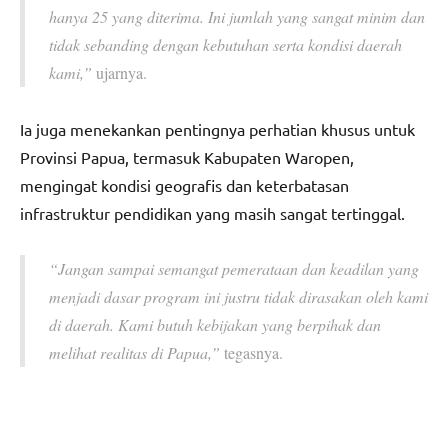
hanya 25 yang diterima. Ini jumlah yang sangat minim dan
tidak sebanding dengan kebutuhan serta kondisi daerah
kami,”
ujarnya.
Ia juga menekankan pentingnya perhatian khusus untuk
Provinsi Papua, termasuk Kabupaten Waropen,
mengingat kondisi geografis dan keterbatasan
infrastruktur pendidikan yang masih sangat tertinggal.
“Jangan sampai semangat pemerataan dan keadilan yang
menjadi dasar program ini justru tidak dirasakan oleh kami
di daerah. Kami butuh kebijakan yang berpihak dan
melihat realitas di Papua,”
tegasnya.