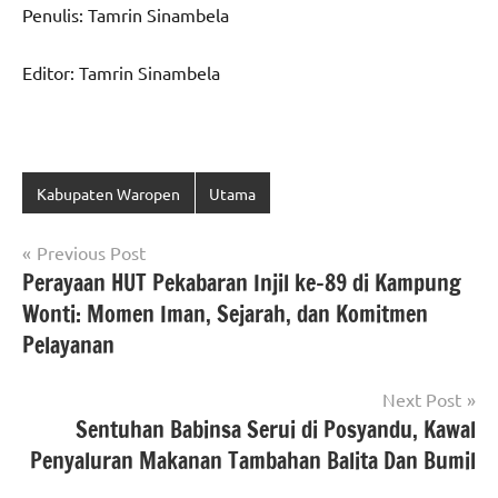
Penulis: Tamrin Sinambela
Editor: Tamrin Sinambela
Kabupaten Waropen
Utama
Navigasi
Previous Post
Perayaan HUT Pekabaran Injil ke-89 di Kampung
pos
Wonti: Momen Iman, Sejarah, dan Komitmen
Pelayanan
Next Post
Sentuhan Babinsa Serui di Posyandu, Kawal
Penyaluran Makanan Tambahan Balita Dan Bumil