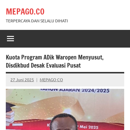
Skip
MEPAGO.CO
to
content
TERPERCAYA DAN SELALU DIHATI
Kuota Program ADik Waropen Menyusut,
Disdikbud Desak Evaluasi Pusat
27 Juni 2025
MEPAGO CO
No
comments