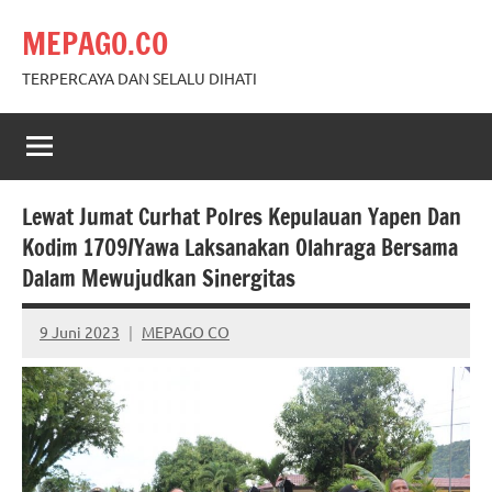
Skip
MEPAGO.CO
to
content
TERPERCAYA DAN SELALU DIHATI
Lewat Jumat Curhat Polres Kepulauan Yapen Dan
Kodim 1709/Yawa Laksanakan Olahraga Bersama
Dalam Mewujudkan Sinergitas
9 Juni 2023
MEPAGO CO
No
comments