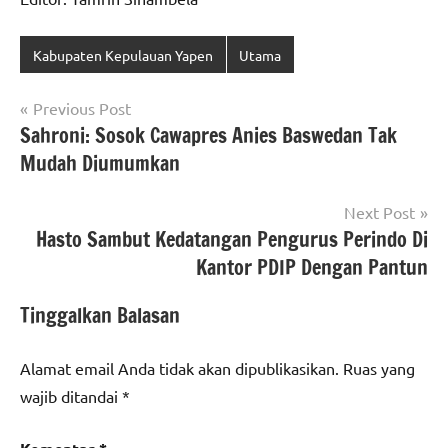
Kabupaten Kepulauan Yapen
Utama
Navigasi
Previous Post
Sahroni: Sosok Cawapres Anies Baswedan Tak
pos
Mudah Diumumkan
Next Post
Hasto Sambut Kedatangan Pengurus Perindo Di
Kantor PDIP Dengan Pantun
Tinggalkan Balasan
Alamat email Anda tidak akan dipublikasikan.
Ruas yang
wajib ditandai
*