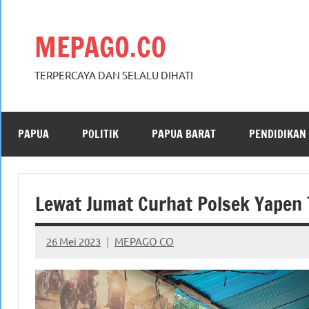
Skip
to
MEPAGO.CO
content
TERPERCAYA DAN SELALU DIHATI
PAPUA
POLITIK
PAPUA BARAT
PENDIDIKAN
Lewat Jumat Curhat Polsek Yapen
26 Mei 2023
MEPAGO CO
No
comments