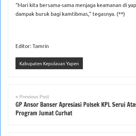
“Mari kita bersama-sama menjaga keamanan di yape
dampak buruk bagi kamtibmas,” tegasnya. (**)
Editor: Tamrin
Kabupaten Kepulauan Yapen
Navigasi
Previous Post
GP Ansor Banser Apresiasi Polsek KPL Serui Ata
pos
Program Jumat Curhat