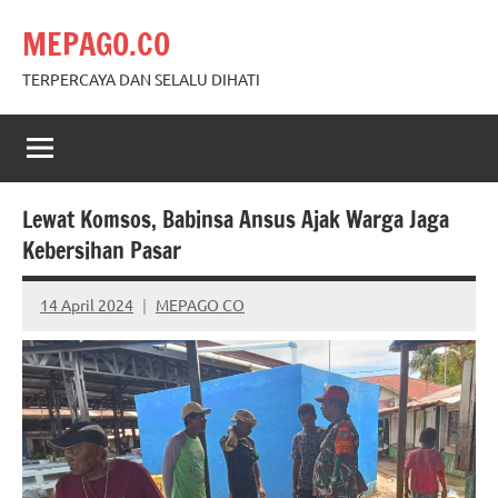
Skip
MEPAGO.CO
to
content
TERPERCAYA DAN SELALU DIHATI
Lewat Komsos, Babinsa Ansus Ajak Warga Jaga
Kebersihan Pasar
14 April 2024
MEPAGO CO
No
comments