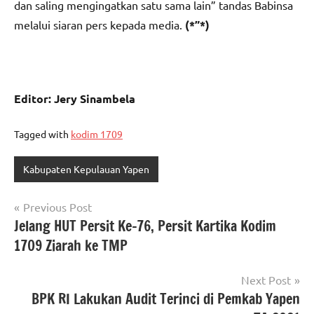
dan saling mengingatkan satu sama lain” tandas Babinsa
melalui siaran pers kepada media.
(*”*)
Editor: Jery Sinambela
Tagged with
kodim 1709
Kabupaten Kepulauan Yapen
Navigasi
Previous Post
Jelang HUT Persit Ke-76, Persit Kartika Kodim
pos
1709 Ziarah ke TMP
Next Post
BPK RI Lakukan Audit Terinci di Pemkab Yapen