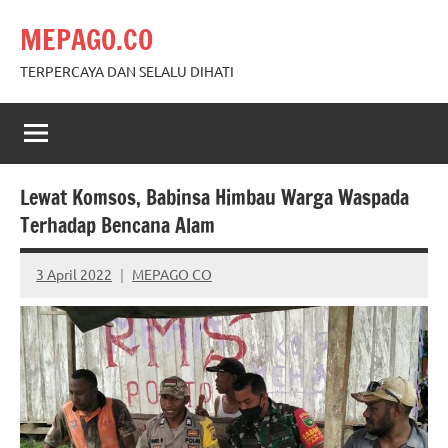
Skip
MEPAGO.CO
to
content
TERPERCAYA DAN SELALU DIHATI
Lewat Komsos, Babinsa Himbau Warga Waspada
Terhadap Bencana Alam
3 April 2022
MEPAGO CO
No
comments