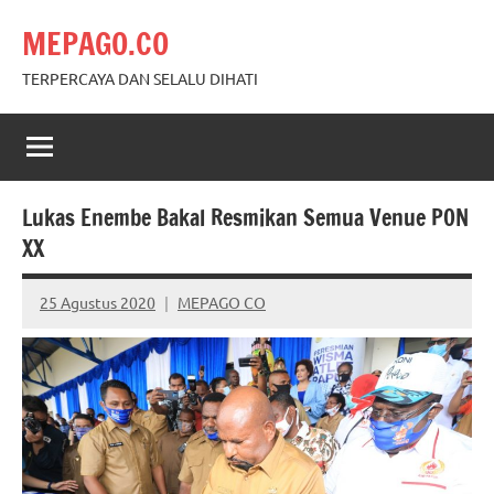
Skip
MEPAGO.CO
to
content
TERPERCAYA DAN SELALU DIHATI
Lukas Enembe Bakal Resmikan Semua Venue PON
XX
25 Agustus 2020
MEPAGO CO
No
comments