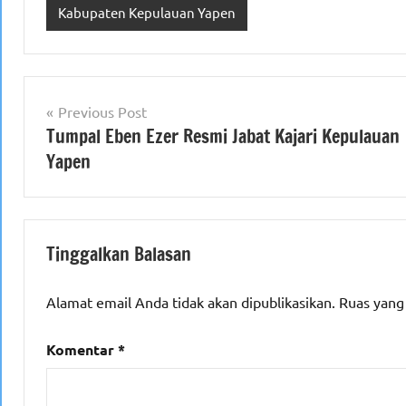
Kabupaten Kepulauan Yapen
Navigasi
Previous Post
Tumpal Eben Ezer Resmi Jabat Kajari Kepulauan
pos
Yapen
Tinggalkan Balasan
Alamat email Anda tidak akan dipublikasikan.
Ruas yang
Komentar
*