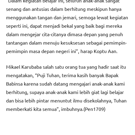
“Dalam kegiatan belajar ini, seluruh anak-anak sangat
senang dan antusias dalam berhitung meskipun hanya
menggunakan tangan dan jemari, semoga lewat kegiatan
seperti ini, dapat menjadi bekal yang baik bagi mereka
dalam mengejar cita-citanya dimasa depan yang penuh
tantangan dalam menuju kesuksesan sebagai pemimpin-
pemimpin masa depan negeri ini”, harap Koptu Aan.
Mikael Karubaba salah satu orang tua yang hadir saat itu
mengatakan, “Puji Tuhan, terima kasih banyak Bapak
Babinsa karena sudah datang mengajari anak-anak kami
berhitung, supaya anak-anak kami lebih giat lagi belajar
dan bisa lebih pintar menuntut ilmu disekolahnya, Tuhan
memberkati kita semua”, imbuhnya.(Pen1709)