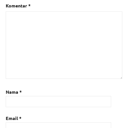
Komentar
*
Nama
*
Email
*