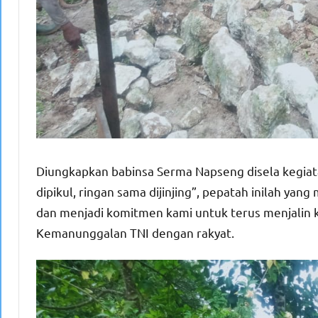
Diungkapkan babinsa Serma Napseng disela kegiat
dipikul, ringan sama dijinjing”, pepatah inilah yan
dan menjadi komitmen kami untuk terus menjali
Kemanunggalan TNI dengan rakyat.