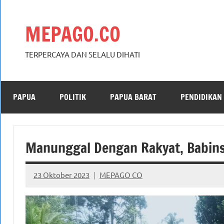
Skip
to
MEPAGO.CO
content
TERPERCAYA DAN SELALU DIHATI
PAPUA
POLITIK
PAPUA BARAT
PENDIDIKAN
Manunggal Dengan Rakyat, Babin
23 Oktober 2023
MEPAGO CO
No
comments