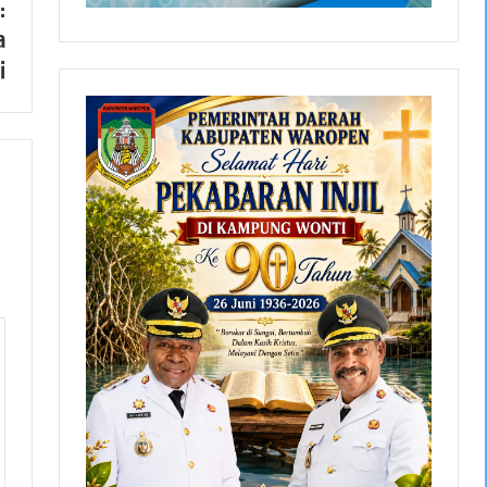
:
a
i