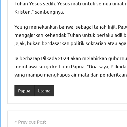
Tuhan Yesus sedih. Yesus mati untuk semua umat m
Kristen,” sambungnya.
Yaung menekankan bahwa, sebagai tanah Injil, Pa
mengajarkan kehendak Tuhan untuk berlaku adil ba
jejak, bukan berdasarkan politik sektarian atau aga
Ia berharap Pilkada 2024 akan melahirkan gubern
membawa surga ke bumi Papua. “Doa saya, Pilkad
yang mampu menghapus air mata dan penderitaan r
Papua
Utama
Navigasi
Previous Post