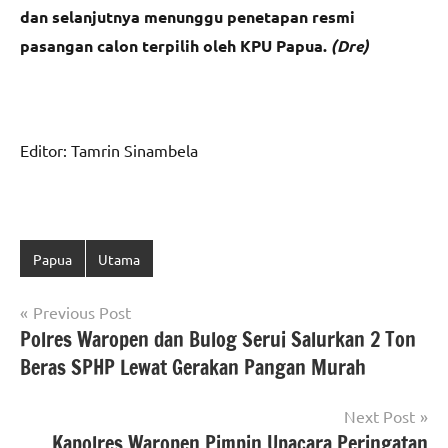
dan selanjutnya menunggu penetapan resmi
pasangan calon terpilih oleh KPU Papua.
(Dre)
Editor: Tamrin Sinambela
Papua
Utama
Navigasi
Previous Post
Polres Waropen dan Bulog Serui Salurkan 2 Ton
pos
Beras SPHP Lewat Gerakan Pangan Murah
Next Post
Kapolres Waropen Pimpin Upacara Peringatan