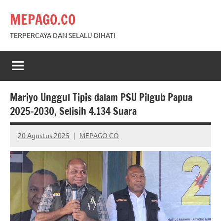
Skip
MEPAGO.CO
to
content
TERPERCAYA DAN SELALU DIHATI
Mariyo Unggul Tipis dalam PSU Pilgub Papua
2025-2030, Selisih 4.134 Suara
20 Agustus 2025
MEPAGO CO
No
comments