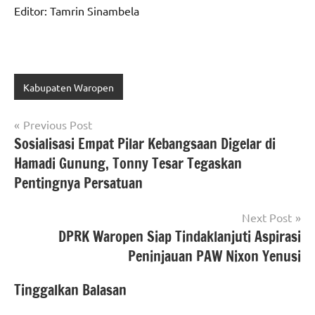
Editor: Tamrin Sinambela
Kabupaten Waropen
Navigasi
Previous Post
Sosialisasi Empat Pilar Kebangsaan Digelar di
pos
Hamadi Gunung, Tonny Tesar Tegaskan
Pentingnya Persatuan
Next Post
DPRK Waropen Siap Tindaklanjuti Aspirasi
Peninjauan PAW Nixon Yenusi
Tinggalkan Balasan