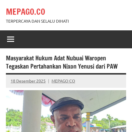
Skip
MEPAGO.CO
to
content
TERPERCAYA DAN SELALU DIHATI
Masyarakat Hukum Adat Nubuai Waropen
Tegaskan Pertahankan Nixon Yenusi dari PAW
18 Desember 2025
MEPAGO CO
No
comments