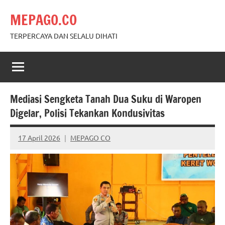
Skip
MEPAGO.CO
to
content
TERPERCAYA DAN SELALU DIHATI
Mediasi Sengketa Tanah Dua Suku di Waropen
Digelar, Polisi Tekankan Kondusivitas
17 April 2026
MEPAGO CO
No
comments