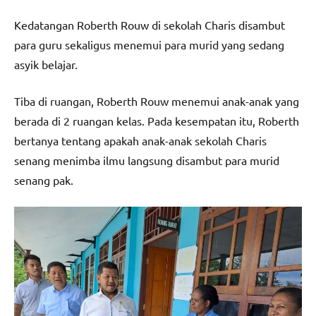
Kedatangan Roberth Rouw di sekolah Charis disambut
para guru sekaligus menemui para murid yang sedang
asyik belajar.
Tiba di ruangan, Roberth Rouw menemui anak-anak yang
berada di 2 ruangan kelas. Pada kesempatan itu, Roberth
bertanya tentang apakah anak-anak sekolah Charis
senang menimba ilmu langsung disambut para murid
senang pak.