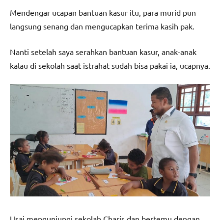
Mendengar ucapan bantuan kasur itu, para murid pun
langsung senang dan mengucapkan terima kasih pak.
Nanti setelah saya serahkan bantuan kasur, anak-anak
kalau di sekolah saat istrahat sudah bisa pakai ia, ucapnya.
Usai mengunjungi sekolah Charis dan bertemu dengan