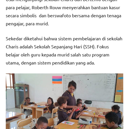
para pelajar, Roberth Rouw menyerahkan bantuan kasur
secara simbolis dan berswafoto bersama dengan tenaga
pengajar, para murid.
Sekedar diketahui bahwa sistem pembelajaran di sekolah
Charis adalah Sekolah Sepanjang Hari (SSH). Fokus
belajar oleh guru kepada murid salah satu program
utama, dengan sistem pendidikan yang ada.