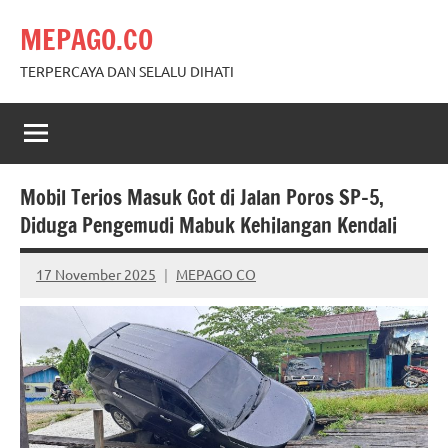
Skip
MEPAGO.CO
to
content
TERPERCAYA DAN SELALU DIHATI
Mobil Terios Masuk Got di Jalan Poros SP-5,
Diduga Pengemudi Mabuk Kehilangan Kendali
17 November 2025
MEPAGO CO
No
comments