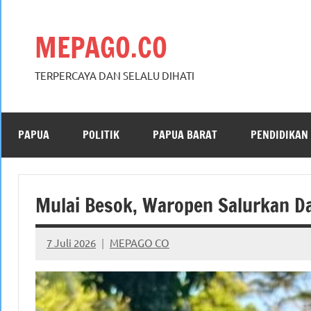
Skip
to
MEPAGO.CO
content
TERPERCAYA DAN SELALU DIHATI
PAPUA
POLITIK
PAPUA BARAT
PENDIDIKAN
Mulai Besok, Waropen Salurkan Dan
7 Juli 2026
MEPAGO CO
No
comments