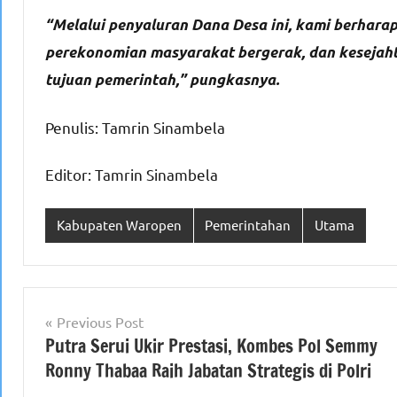
“Melalui penyaluran Dana Desa ini, kami berha
perekonomian masyarakat bergerak, dan kesejah
tujuan pemerintah,” pungkasnya.
Penulis: Tamrin Sinambela
Editor: Tamrin Sinambela
Kabupaten Waropen
Pemerintahan
Utama
Navigasi
Previous Post
Putra Serui Ukir Prestasi, Kombes Pol Semmy
pos
Ronny Thabaa Raih Jabatan Strategis di Polri