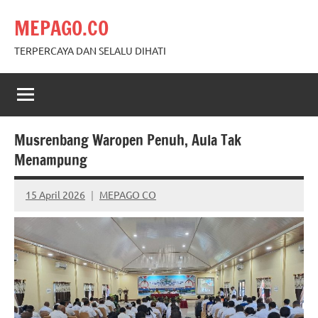
Skip
MEPAGO.CO
to
content
TERPERCAYA DAN SELALU DIHATI
Musrenbang Waropen Penuh, Aula Tak
Menampung
15 April 2026
MEPAGO CO
No
comments