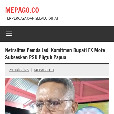
Skip
MEPAGO.CO
to
content
TERPERCAYA DAN SELALU DIHATI
Netralitas Pemda Jadi Komitmen Bupati FX Mote
Sukseskan PSU Pilgub Papua
21 Juli 2025
MEPAGO CO
No
comments