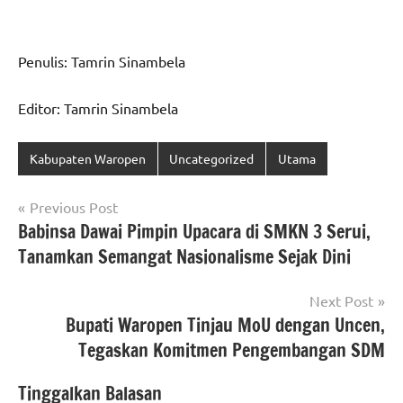
Penulis: Tamrin Sinambela
Editor: Tamrin Sinambela
Kabupaten Waropen
Uncategorized
Utama
Navigasi
Previous Post
Babinsa Dawai Pimpin Upacara di SMKN 3 Serui,
pos
Tanamkan Semangat Nasionalisme Sejak Dini
Next Post
Bupati Waropen Tinjau MoU dengan Uncen,
Tegaskan Komitmen Pengembangan SDM
Tinggalkan Balasan