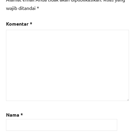
wajib ditandai
*
Komentar
*
Nama
*