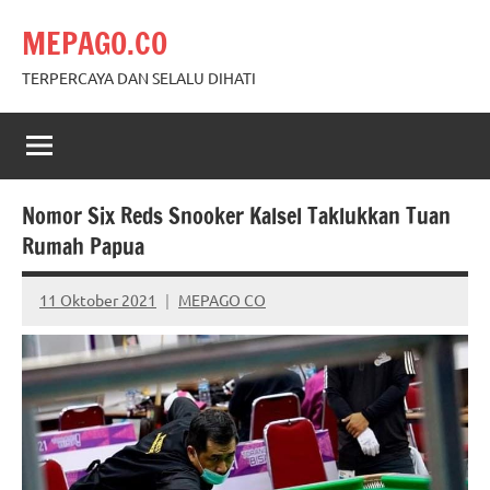
Skip
MEPAGO.CO
to
content
TERPERCAYA DAN SELALU DIHATI
Nomor Six Reds Snooker Kalsel Taklukkan Tuan
Rumah Papua
11 Oktober 2021
MEPAGO CO
No
comments