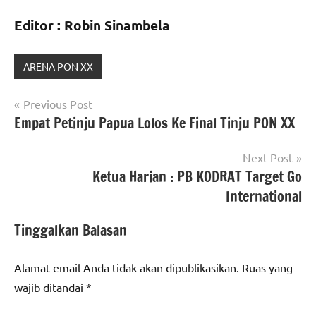
Editor : Robin Sinambela
ARENA PON XX
Navigasi
Previous Post
Empat Petinju Papua Lolos Ke Final Tinju PON XX
pos
Next Post
Ketua Harian : PB KODRAT Target Go
International
Tinggalkan Balasan
Alamat email Anda tidak akan dipublikasikan.
Ruas yang
wajib ditandai
*