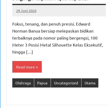
29 Juni 2026
MEPAGO
No
CO
comments
Fokus, tenang, dan penuh presisi. Edward
Norman Banua bersiap melepaskan bidikan
terbaiknya pada nomor paling bergengsi, 100
Meter 3 Posisi Metal Silhouette Kelas Eksekutif,
hingga […]
Read more
Olahraga
Papua
Uncategorized
Utama