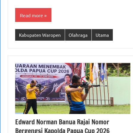
Read more
Kabupaten Waropen
Olahraga
Utama
Edward Norman Banua Rajai Nomor
Bergengsi Kapolda Papua Cup 2026