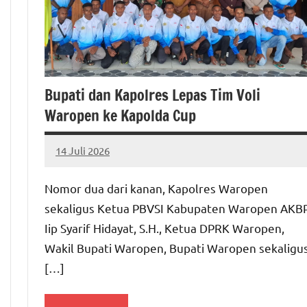
Bupati dan Kapolres Lepas Tim Voli
Waropen ke Kapolda Cup
14 Juli 2026
MEPAGO
No
CO
comments
Nomor dua dari kanan, Kapolres Waropen
sekaligus Ketua PBVSI Kabupaten Waropen AKB
Iip Syarif Hidayat, S.H., Ketua DPRK Waropen,
Wakil Bupati Waropen, Bupati Waropen sekaligu
[…]