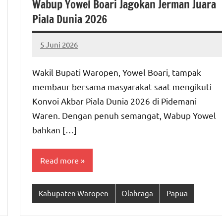
Wabup Yowel Boari Jagokan Jerman Juara
Piala Dunia 2026
5 Juni 2026
MEPAGO
No
CO
comments
Wakil Bupati Waropen, Yowel Boari, tampak
membaur bersama masyarakat saat mengikuti
Konvoi Akbar Piala Dunia 2026 di Pidemani
Waren. Dengan penuh semangat, Wabup Yowel
bahkan […]
Read more
Kabupaten Waropen
Olahraga
Papua