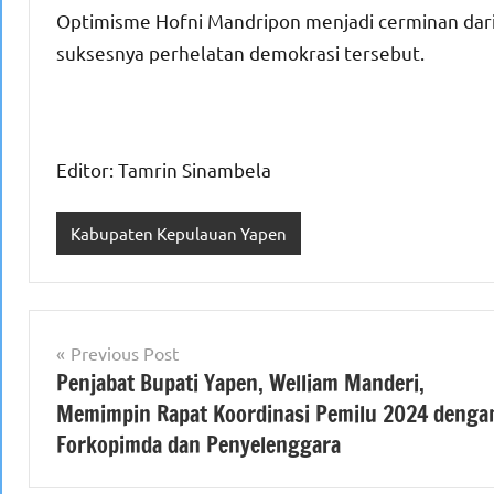
Optimisme Hofni Mandripon menjadi cerminan da
suksesnya perhelatan demokrasi tersebut.
Editor: Tamrin Sinambela
Kabupaten Kepulauan Yapen
Navigasi
Previous Post
Penjabat Bupati Yapen, Welliam Manderi,
pos
Memimpin Rapat Koordinasi Pemilu 2024 denga
Forkopimda dan Penyelenggara