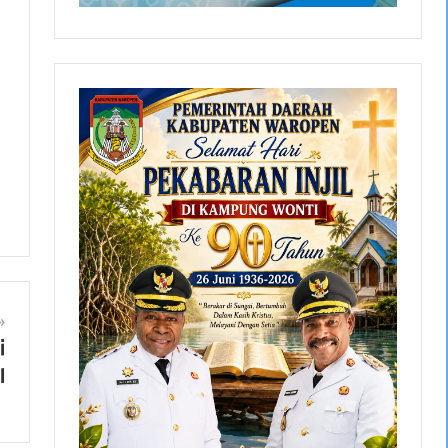
g
i
l