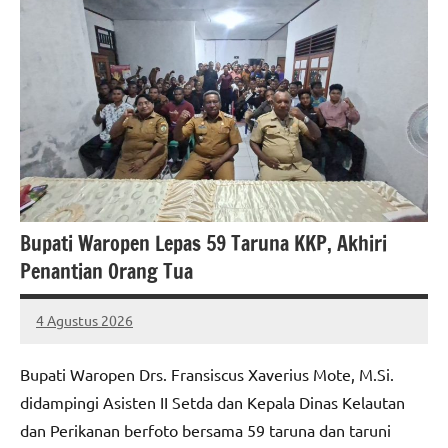
Bupati Waropen Lepas 59 Taruna KKP, Akhiri
Penantian Orang Tua
4 Agustus 2026
MEPAGO
No
CO
comments
Bupati Waropen Drs. Fransiscus Xaverius Mote, M.Si.
didampingi Asisten II Setda dan Kepala Dinas Kelautan
dan Perikanan berfoto bersama 59 taruna dan taruni