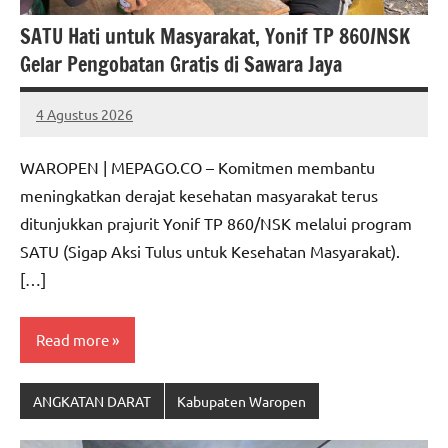
SATU Hati untuk Masyarakat, Yonif TP 860/NSK
Gelar Pengobatan Gratis di Sawara Jaya
4 Agustus 2026
MEPAGO
No
CO
comments
WAROPEN | MEPAGO.CO – Komitmen membantu
meningkatkan derajat kesehatan masyarakat terus
ditunjukkan prajurit Yonif TP 860/NSK melalui program
SATU (Sigap Aksi Tulus untuk Kesehatan Masyarakat).
[…]
Read more
ANGKATAN DARAT
Kabupaten Waropen