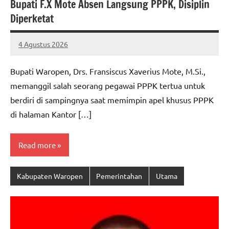
Bupati F.X Mote Absen Langsung PPPK, Disiplin
Diperketat
4 Agustus 2026
MEPAGO
No
CO
comments
Bupati Waropen, Drs. Fransiscus Xaverius Mote, M.Si.,
memanggil salah seorang pegawai PPPK tertua untuk
berdiri di sampingnya saat memimpin apel khusus PPPK
di halaman Kantor […]
Read more
Kabupaten Waropen
Pemerintahan
Utama