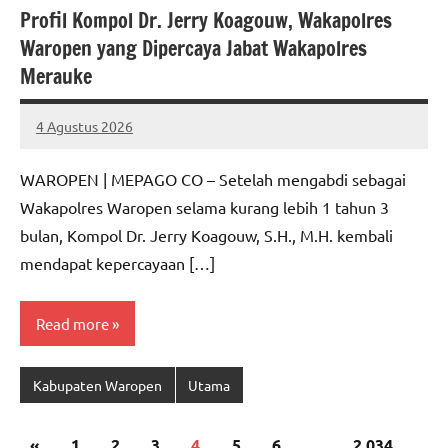
Profil Kompol Dr. Jerry Koagouw, Wakapolres
Waropen yang Dipercaya Jabat Wakapolres
Merauke
4 Agustus 2026
MEPAGO
No
CO
comments
WAROPEN | MEPAGO CO – Setelah mengabdi sebagai
Wakapolres Waropen selama kurang lebih 1 tahun 3
bulan, Kompol Dr. Jerry Koagouw, S.H., M.H. kembali
mendapat kepercayaan […]
Read more
Kabupaten Waropen
Utama
Paginasi
Previous
«
1
2
3
4
5
6
…
2,034