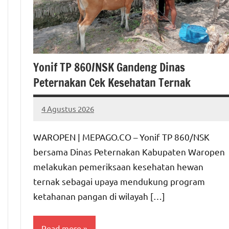
Yonif TP 860/NSK Gandeng Dinas
Peternakan Cek Kesehatan Ternak
4 Agustus 2026
MEPAGO
No
CO
comments
WAROPEN | MEPAGO.CO – Yonif TP 860/NSK
bersama Dinas Peternakan Kabupaten Waropen
melakukan pemeriksaan kesehatan hewan
ternak sebagai upaya mendukung program
ketahanan pangan di wilayah […]
Read more