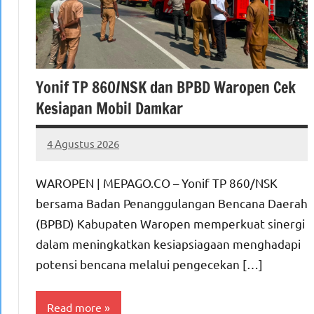
Yonif TP 860/NSK dan BPBD Waropen Cek
Kesiapan Mobil Damkar
4 Agustus 2026
MEPAGO
No
CO
comments
WAROPEN | MEPAGO.CO – Yonif TP 860/NSK
bersama Badan Penanggulangan Bencana Daerah
(BPBD) Kabupaten Waropen memperkuat sinergi
dalam meningkatkan kesiapsiagaan menghadapi
potensi bencana melalui pengecekan […]
Read more