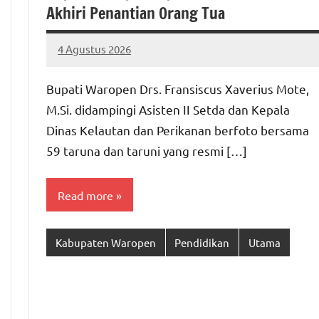
Akhiri Penantian Orang Tua
4 Agustus 2026
MEPAGO
No
CO
comments
Bupati Waropen Drs. Fransiscus Xaverius Mote,
M.Si. didampingi Asisten II Setda dan Kepala
Dinas Kelautan dan Perikanan berfoto bersama
59 taruna dan taruni yang resmi […]
Read more
Kabupaten Waropen
Pendidikan
Utama