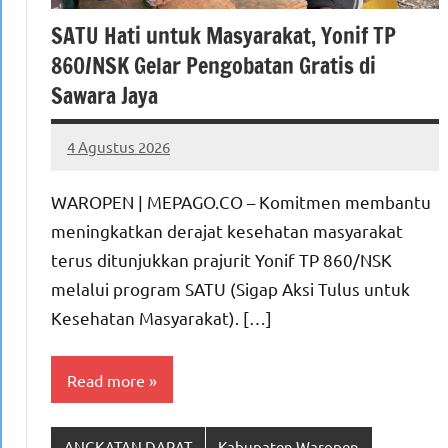
SATU Hati untuk Masyarakat, Yonif TP
860/NSK Gelar Pengobatan Gratis di
Sawara Jaya
4 Agustus 2026
MEPAGO
No
CO
comments
WAROPEN | MEPAGO.CO – Komitmen membantu
meningkatkan derajat kesehatan masyarakat
terus ditunjukkan prajurit Yonif TP 860/NSK
melalui program SATU (Sigap Aksi Tulus untuk
Kesehatan Masyarakat). […]
Read more
ANGKATAN DARAT
Kabupaten Waropen