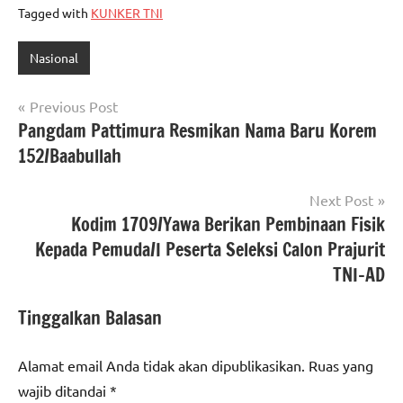
Tagged with
KUNKER TNI
Nasional
Navigasi
Previous Post
Pangdam Pattimura Resmikan Nama Baru Korem
pos
152/Baabullah
Next Post
Kodim 1709/Yawa Berikan Pembinaan Fisik
Kepada Pemuda/I Peserta Seleksi Calon Prajurit
TNI-AD
Tinggalkan Balasan
Alamat email Anda tidak akan dipublikasikan.
Ruas yang
wajib ditandai
*