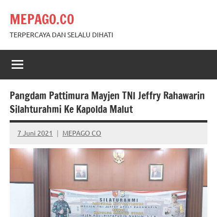
Skip
MEPAGO.CO
to
content
TERPERCAYA DAN SELALU DIHATI
Pangdam Pattimura Mayjen TNI Jeffry Rahawarin
Silahturahmi Ke Kapolda Malut
7 Juni 2021
MEPAGO CO
No
comments