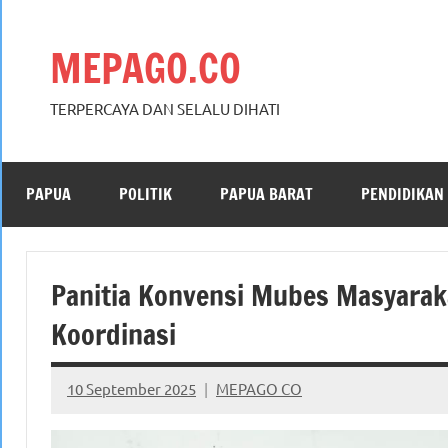
Skip
to
MEPAGO.CO
content
TERPERCAYA DAN SELALU DIHATI
PAPUA
POLITIK
PAPUA BARAT
PENDIDIKAN
Panitia Konvensi Mubes Masyarak
Koordinasi
10 September 2025
MEPAGO CO
No
comments