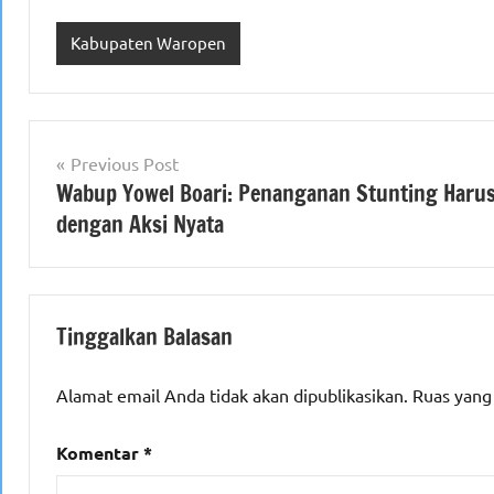
Kabupaten Waropen
Navigasi
Previous Post
Wabup Yowel Boari: Penanganan Stunting Haru
pos
dengan Aksi Nyata
Tinggalkan Balasan
Alamat email Anda tidak akan dipublikasikan.
Ruas yang
Komentar
*