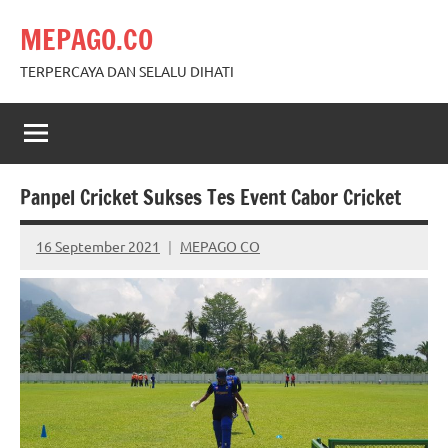
Skip
MEPAGO.CO
to
content
TERPERCAYA DAN SELALU DIHATI
Panpel Cricket Sukses Tes Event Cabor Cricket
16 September 2021
MEPAGO CO
No
comments