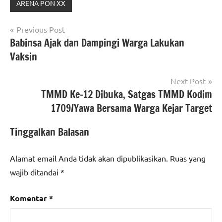
ARENA PON XX
Navigasi
Previous Post
Babinsa Ajak dan Dampingi Warga Lakukan
pos
Vaksin
Next Post
TMMD Ke-12 Dibuka, Satgas TMMD Kodim
1709/Yawa Bersama Warga Kejar Target
Tinggalkan Balasan
Alamat email Anda tidak akan dipublikasikan.
Ruas yang
wajib ditandai
*
Komentar
*