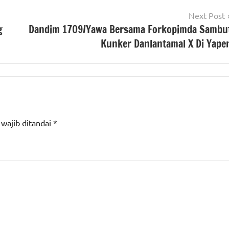
Next Post
g
Dandim 1709/Yawa Bersama Forkopimda Sambu
Kunker Danlantamal X Di Yape
 wajib ditandai
*