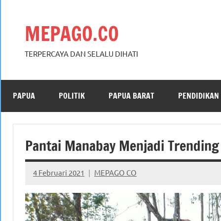
Skip
to
MEPAGO.CO
content
TERPERCAYA DAN SELALU DIHATI
PAPUA
POLITIK
PAPUA BARAT
PENDIDIKAN
Pantai Manabay Menjadi Trending 
4 Februari 2021
MEPAGO CO
No
comments