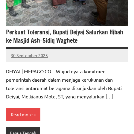
Perkuat Toleransi, Bupati Deiyai Salurkan Hibah
ke Masjid Ash-Sidiq Waghete
30 September 2025
MEPAGO
No
CO
comments
DEIYAI | MEPAGO.CO – Wujud nyata komitmen
pemerintah daerah dalam menjaga kerukunan dan
toleransi antarumat beragama ditunjukkan oleh Bupati
Deiyai, Melkianus Mote, ST, yang menyalurkan […]
Read more
Papua Tengah