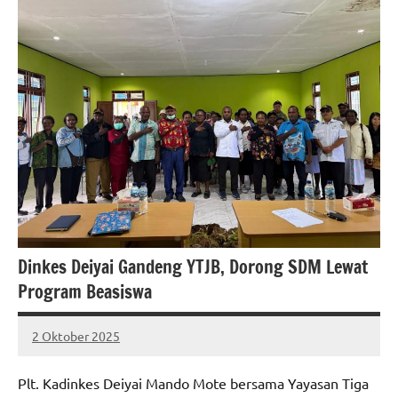
Dinkes Deiyai Gandeng YTJB, Dorong SDM Lewat
Program Beasiswa
2 Oktober 2025
MEPAGO
No
CO
comments
Plt. Kadinkes Deiyai Mando Mote bersama Yayasan Tiga