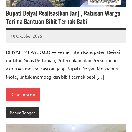
Bupati Deiyai Realisasikan Janji, Ratusan Warga
Terima Bantuan Bibit Ternak Babi
10 Oktober 2025
MEPAGO
No
CO
comments
DEIYAI | MEPAGO.CO — Pemerintah Kabupaten Deiyai
melalui Dinas Pertanian, Peternakan, dan Perkebunan
akhirnya merealisasikan janji Bupati Deiyai, Melkianus
Mote, untuk membagikan bibit ternak babi […]
Read more
Papua Tengah