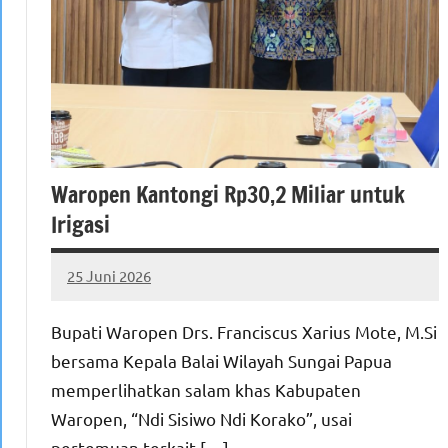
Waropen Kantongi Rp30,2 Miliar untuk
Irigasi
25 Juni 2026
MEPAGO
No
CO
comments
Bupati Waropen Drs. Franciscus Xarius Mote, M.Si
bersama Kepala Balai Wilayah Sungai Papua
memperlihatkan salam khas Kabupaten
Waropen, “Ndi Sisiwo Ndi Korako”, usai
pertemuan terkait […]