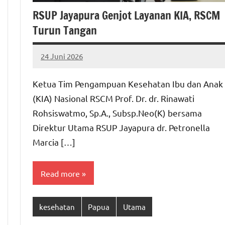
RSUP Jayapura Genjot Layanan KIA, RSCM
Turun Tangan
24 Juni 2026
MEPAGO
No
CO
comments
Ketua Tim Pengampuan Kesehatan Ibu dan Anak
(KIA) Nasional RSCM Prof. Dr. dr. Rinawati
Rohsiswatmo, Sp.A., Subsp.Neo(K) bersama
Direktur Utama RSUP Jayapura dr. Petronella
Marcia […]
Read more
kesehatan
Papua
Utama