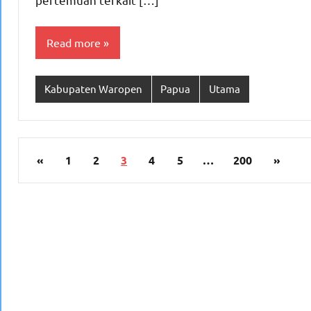
Read more
Kabupaten Waropen
Papua
Utama
Paginasi
Previous
Next
«
1
2
3
4
5
…
200
»
pos
Posts
Posts