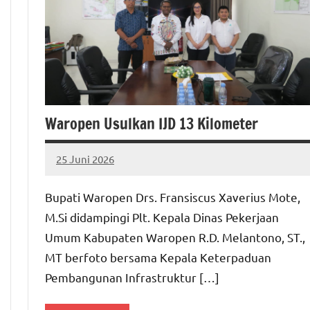
Waropen Usulkan IJD 13 Kilometer
25 Juni 2026
MEPAGO
No
CO
comments
Bupati Waropen Drs. Fransiscus Xaverius Mote,
M.Si didampingi Plt. Kepala Dinas Pekerjaan
Umum Kabupaten Waropen R.D. Melantono, ST.,
MT berfoto bersama Kepala Keterpaduan
Pembangunan Infrastruktur […]