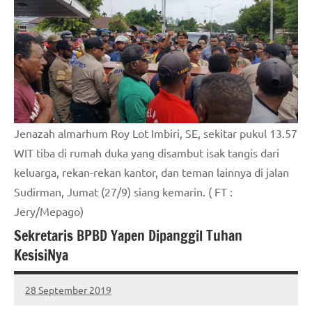
Jenazah almarhum Roy Lot Imbiri, SE, sekitar pukul 13.57
WIT tiba di rumah duka yang disambut isak tangis dari
keluarga, rekan-rekan kantor, dan teman lainnya di jalan
Sudirman, Jumat (27/9) siang kemarin. ( FT :
Jery/Mepago)
Sekretaris BPBD Yapen Dipanggil Tuhan
KesisiNya
28 September 2019
MEPAGO
No