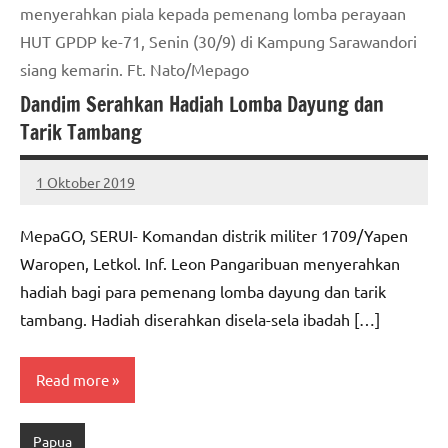
menyerahkan piala kepada pemenang lomba perayaan
HUT GPDP ke-71, Senin (30/9) di Kampung Sarawandori
siang kemarin. Ft. Nato/Mepago
Dandim Serahkan Hadiah Lomba Dayung dan
Tarik Tambang
1 Oktober 2019
MEPAGO
No
CO
comments
MepaGO, SERUI- Komandan distrik militer 1709/Yapen
Waropen, Letkol. Inf. Leon Pangaribuan menyerahkan
hadiah bagi para pemenang lomba dayung dan tarik
tambang. Hadiah diserahkan disela-sela ibadah […]
Read more
Papua