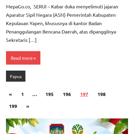
CO
comments
MepaGo.co, SERUI – Kabar duka menyelimuti jajaran
Aparatur Sipil Negara (ASN) Pemerintah Kabupaten
Kepulauan Yapen, khususnya di kantor Badan
Penanggulangan Bencana Daerah, atas dipanggilnya
Sekretaris […]
Read more
Papua
Paginasi
Previous
«
1
…
195
196
197
198
pos
Posts
Next
199
»
Posts