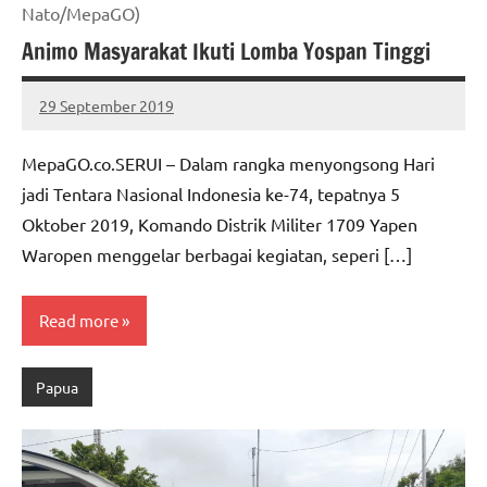
Nato/MepaGO)
Animo Masyarakat Ikuti Lomba Yospan Tinggi
29 September 2019
MEPAGO
No
CO
comments
MepaGO.co.SERUI – Dalam rangka menyongsong Hari
jadi Tentara Nasional Indonesia ke-74, tepatnya 5
Oktober 2019, Komando Distrik Militer 1709 Yapen
Waropen menggelar berbagai kegiatan, seperi […]
Read more
Papua