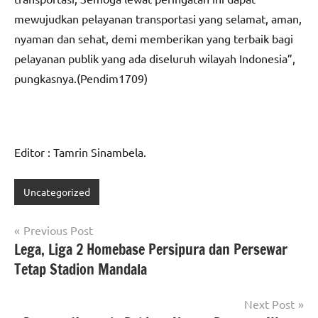
mewujudkan pelayanan transportasi yang selamat, aman,
nyaman dan sehat, demi memberikan yang terbaik bagi
pelayanan publik yang ada diseluruh wilayah Indonesia”,
pungkasnya.(Pendim1709)
Editor : Tamrin Sinambela.
Uncategorized
Navigasi
Previous Post
Lega, Liga 2 Homebase Persipura dan Persewar
pos
Tetap Stadion Mandala
Next Post