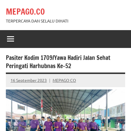
Skip
MEPAGO.CO
to
content
TERPERCAYA DAN SELALU DIHATI
Pasiter Kodim 1709/Yawa Hadiri Jalan Sehat
Peringati Harhubnas Ke-52
16 September 2023
MEPAGO CO
No
comments