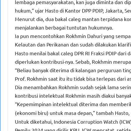
lembaga pemasyarakatan, kan juga diminta dan dipr
hukum,” ujar Hasto di Kantor DPP PDIP, Jakarta, Se
Menurut dia, dua bakal caleg mantan terpidana kor
menjalankan berbagai tuntutan hukumnya.
Ia pun mencontohkan Rokhmin Dahuri yang sempat
Kelautan dan Perikanan dan sudah dilakukan klarifi
Hasto menilai bakal caleg DPR RI Fraksi PDIP dari d
diperlukan kontribusi-nya. Sebab, Rokhmin merupak
“Beliau banyak diterima di kalangan perguruan ting
Prof. Rokhmin saat itu itu tidak bisa terlepas dari a
Dia menambahkan Rokhmin sudah sejak lama sering
kontribusi intelektual Rokhmin masih diakui banyak
“Kepemimpinan intelektual diterima dan memberi
(ekonomi biru) untuk masa depan,” tambah Hasto, s
Untuk diketahui, Indonesia Corruption Watch (ICW
Pemilu 2024 yang dirilis KPU. ICW mencatat, setid