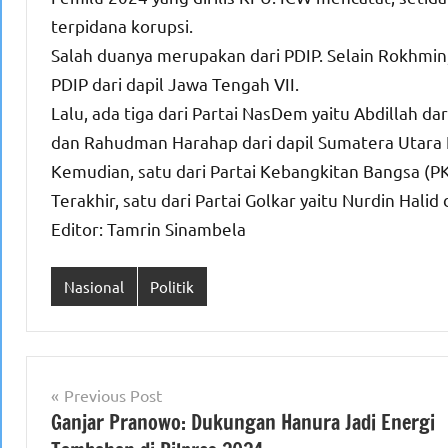
terpidana korupsi.
Salah duanya merupakan dari PDIP. Selain Rokhmin
PDIP dari dapil Jawa Tengah VII.
Lalu, ada tiga dari Partai NasDem yaitu Abdillah dar
dan Rahudman Harahap dari dapil Sumatera Utara I
Kemudian, satu dari Partai Kebangkitan Bangsa (PKB
Terakhir, satu dari Partai Golkar yaitu Nurdin Halid d
Editor: Tamrin Sinambela
Nasional
Politik
Navigasi
Previous Post
Ganjar Pranowo: Dukungan Hanura Jadi Energi
pos