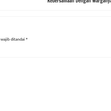
Kebersamaan Dengan Wargany
 wajib ditandai
*