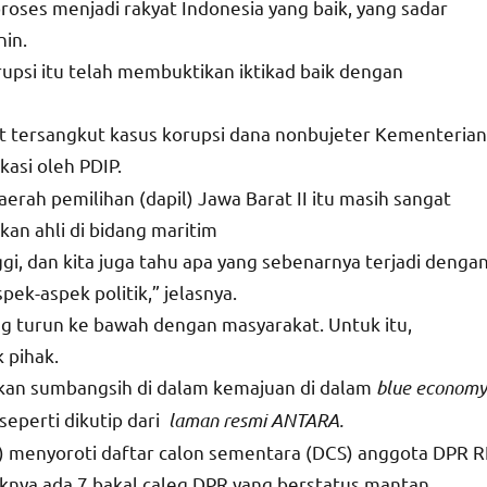
oses menjadi rakyat Indonesia yang baik, yang sadar
nin.
upsi itu telah membuktikan iktikad baik dengan
 tersangkut kasus korupsi dana nonbujeter Kementerian
kasi oleh PDIP.
aerah pemilihan (dapil) Jawa Barat II itu masih sangat
an ahli di bidang maritim
gi, dan kita juga tahu apa yang sebenarnya terjadi denga
spek-aspek politik,” jelasnya.
 turun ke bawah dengan masyarakat. Untuk itu,
 pihak.
kan sumbangsih di dalam kemajuan di dalam
blue economy
eperti dikutip dari
laman resmi ANTARA.
) menyoroti daftar calon sementara (DCS) anggota DPR R
aknya ada 7 bakal caleg DPR yang berstatus mantan