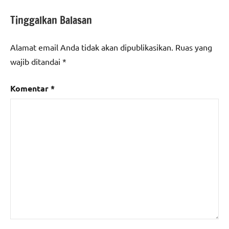
Tinggalkan Balasan
Alamat email Anda tidak akan dipublikasikan.
Ruas yang
wajib ditandai
*
Komentar
*